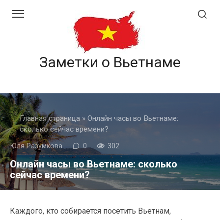
Перейти
к
контенту
Заметки о Вьетнаме
Главная страница
»
Онлайн часы во Вьетнаме:
сколько сейчас времени?
Юля Разумкова
0
302
Онлайн часы во Вьетнаме: сколько
сейчас времени?
Каждого, кто собирается посетить Вьетнам,